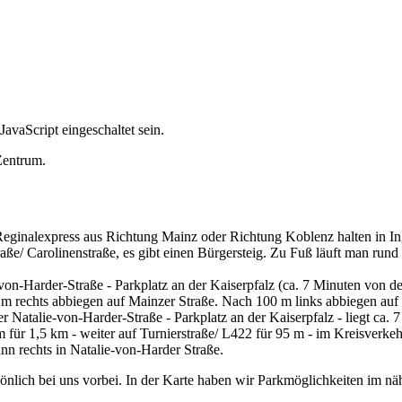
avaScript eingeschaltet sein.
Zentrum.
eginalexpress aus Richtung Mainz oder Richtung Koblenz halten in In
raße/ Carolinenstraße, es gibt einen Bürgersteig. Zu Fuß läuft man run
n-Harder-Straße - Parkplatz an der Kaiserpfalz (ca. 7 Minuten von de
 rechts abbiegen auf Mainzer Straße. Nach 100 m links abbiegen auf 
Natalie-von-Harder-Straße - Parkplatz an der Kaiserpfalz - liegt ca.
ür 1,5 km - weiter auf Turnierstraße/ L422 für 95 m - im Kreisverkeh
nn rechts in Natalie-von-Harder Straße.
önlich bei uns vorbei. In der Karte haben wir Parkmöglichkeiten im nä