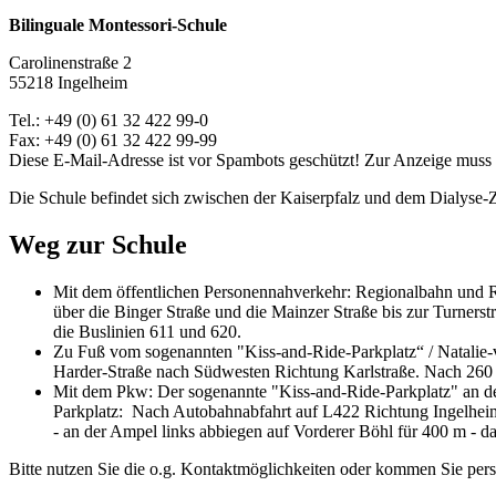
Bilinguale Montessori-Schule
Carolinenstraße 2
55218 Ingelheim
Tel.: +49 (0) 61 32 422 99-0
Fax: +49 (0) 61 32 422 99-99
Diese E-Mail-Adresse ist vor Spambots geschützt! Zur Anzeige muss J
Die Schule befindet sich zwischen der Kaiserpfalz und dem Dialyse-
Weg zur Schule
Mit dem öffentlichen Personennahverkehr: Regionalbahn und R
über die Binger Straße und die Mainzer Straße bis zur Turnerst
die Buslinien 611 und 620.​
Zu Fuß vom sogenannten "Kiss-and-Ride-Parkplatz“ / Natalie-vo
Harder-Straße nach Südwesten Richtung Karlstraße. Nach 260 m
Mit dem Pkw: Der sogenannte "Kiss-and-Ride-Parkplatz" an der 
Parkplatz: Nach Autobahnabfahrt auf L422 Richtung Ingelheim f
- an der Ampel links abbiegen auf Vorderer Böhl für 400 m - da
Bitte nutzen Sie die o.g. Kontaktmöglichkeiten oder kommen Sie pers